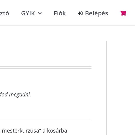
ztó
GYIK
Fiók
Belépés
dod megadni.
k mesterkurzusa” a kosárba