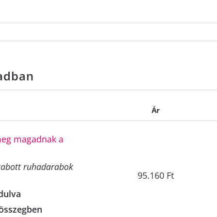
radban
Ár
 meg magadnak a
szabott ruhadarabok
95.160
Ft
dulva
 összegben