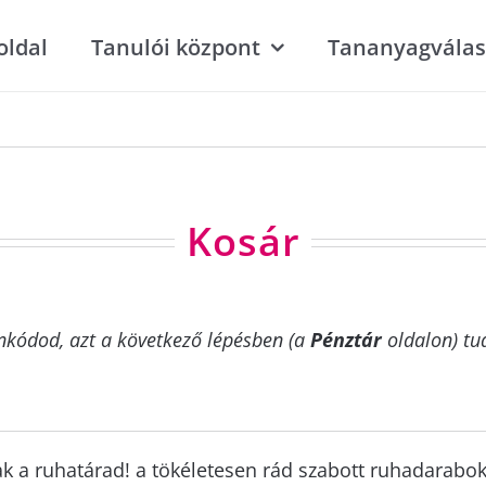
oldal
Tanulói központ
Tananyagválas
Kosár
kódod, azt a következő lépésben (a
Pénztár
oldalon) tu
 a ruhatárad! a tökéletesen rád szabott ruhadarabo