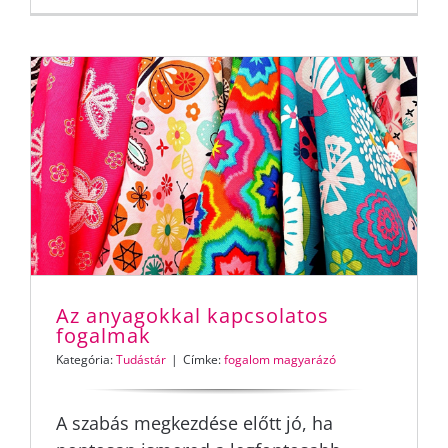
Az anyagokkal kapcsolatos
fogalmak
Kategória:
Tudástár
|
Címke:
fogalom magyarázó
A szabás megkezdése előtt jó, ha