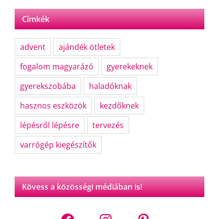
Címkék
advent
ajándék ötletek
fogalom magyarázó
gyerekeknek
gyerekszobába
haladóknak
hasznos eszközök
kezdőknek
lépésről lépésre
tervezés
varrógép kiegészítők
Kövess a közösségi médiában is!