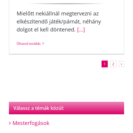
Mielőtt nekiállnál megtervezni az
elkészítendő játék/párnát, néhány
dolgot el kell döntened.
[…]
Olvasd tovább:
1
2
Válassz a témák közül:
Mesterfogások