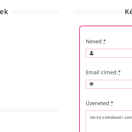
kek
K
Neved
*
Email címed
*
Üzeneted
*