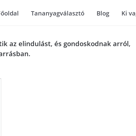
Főoldal
Tananyagválasztó
Blog
Ki v
ik az elindulást, és gondoskodnak arról,
arrásban.