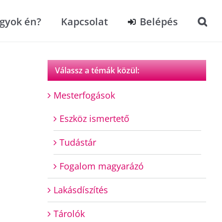
agyok én?
Kapcsolat
Belépés
Válassz a témák közül:
Mesterfogások
Eszköz ismertető
Tudástár
Fogalom magyarázó
Lakásdíszítés
Tárolók