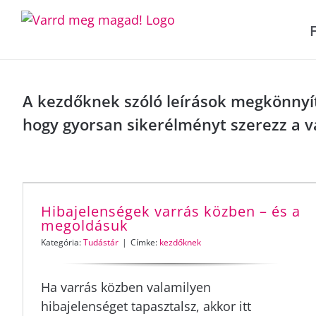
Skip
to
content
A kezdőknek szóló leírások megkönnyít
hogy gyorsan sikerélményt szerezz a v
Hibajelenségek varrás közben – és a
megoldásuk
Kategória:
Tudástár
|
Címke:
kezdőknek
Ha varrás közben valamilyen
hibajelenséget tapasztalsz, akkor itt